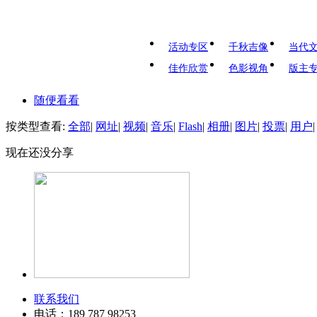
活动专区
千秋吉像
当代
佳作欣赏
色影视角
版主
随便看看
按类型查看:
全部
|
网址
|
视频
|
音乐
|
Flash
|
相册
|
图片
|
投票
|
用户
|
现在还没分享
联系我们
电话：189 787 98253