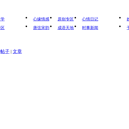
文学
心缘情感
原创专区
心情日记
专区
唐弦宋韵
成语天地
时事新闻
帖子
|
文章