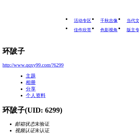
活动专区
千秋吉像
当代
佳作欣赏
色影视角
版主
环陂子
http://www.qqxy99.com/?6299
主题
相册
分享
个人资料
环陂子
(UID: 6299)
邮箱状态
未验证
视频认证
未认证