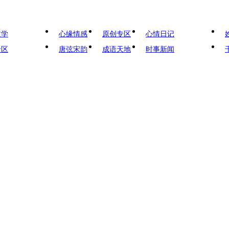
文学
心缘情感
原创专区
心情日记
专区
唐弦宋韵
成语天地
时事新闻