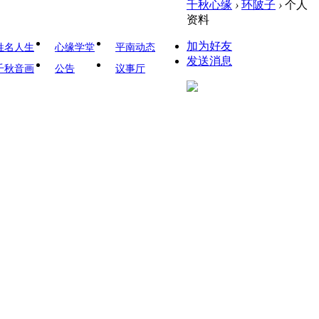
千秋心缘
›
环陂子
›
个人
资料
加为好友
姓名人生
心缘学堂
平南动态
发送消息
千秋音画
公告
议事厅