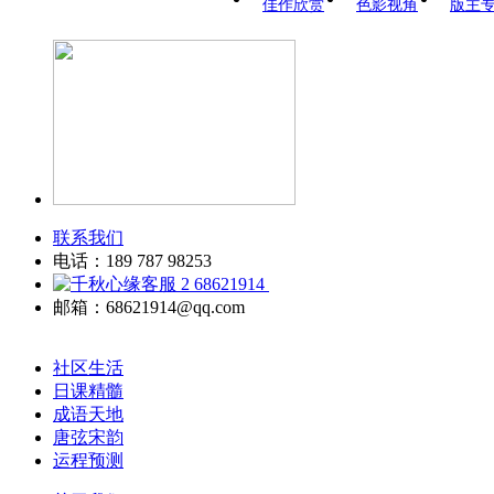
佳作欣赏
色影视角
版主
联系我们
电话：189 787 98253
68621914
邮箱：68621914@qq.com
社区生活
日课精髓
成语天地
唐弦宋韵
运程预测