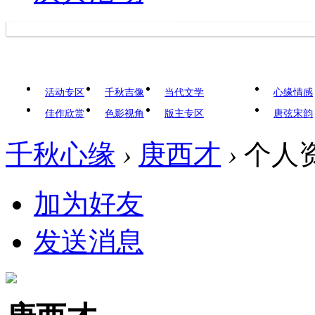
活动专区
千秋吉像
当代文学
心缘情感
佳作欣赏
色影视角
版主专区
唐弦宋韵
千秋心缘
›
庚西才
›
个人
加为好友
发送消息