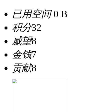
已用空间
0 B
积分
32
威望
8
金钱
7
贡献
8