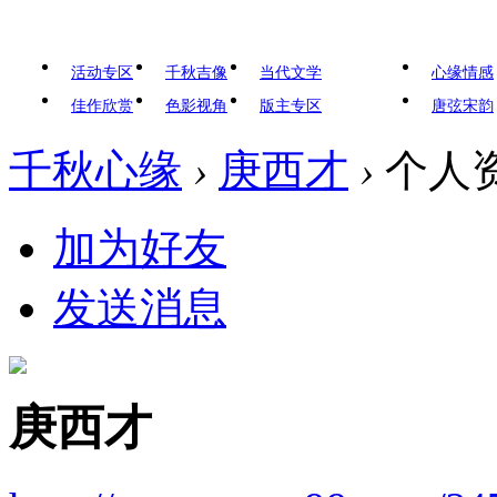
活动专区
千秋吉像
当代文学
心缘情感
佳作欣赏
色影视角
版主专区
唐弦宋韵
千秋心缘
›
庚西才
›
个人
加为好友
发送消息
庚西才