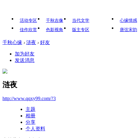
活动专区
千秋吉像
当代文学
心缘情感
佳作欣赏
色影视角
版主专区
唐弦宋韵
千秋心缘
›
涟夜
›
好友
加为好友
发送消息
涟夜
http://www.qqxy99.com/?3
主题
相册
分享
个人资料