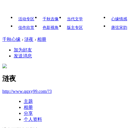
活动专区
千秋吉像
当代文学
心缘情感
佳作欣赏
色影视角
版主专区
唐弦宋韵
千秋心缘
›
涟夜
›
相册
加为好友
发送消息
涟夜
http://www.qqxy99.com/?3
主题
相册
分享
个人资料