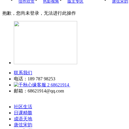
佳作欣赏
色影视角
版主专区
唐弦宋韵
抱歉，您尚未登录，无法进行此操作
联系我们
电话：189 787 98253
68621914
邮箱：68621914@qq.com
社区生活
日课精髓
成语天地
唐弦宋韵