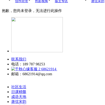
佳作欣赏
色影视角
版主专区
唐弦宋韵
抱歉，您尚未登录，无法进行此操作
联系我们
电话：189 787 98253
68621914
邮箱：68621914@qq.com
社区生活
日课精髓
成语天地
唐弦宋韵