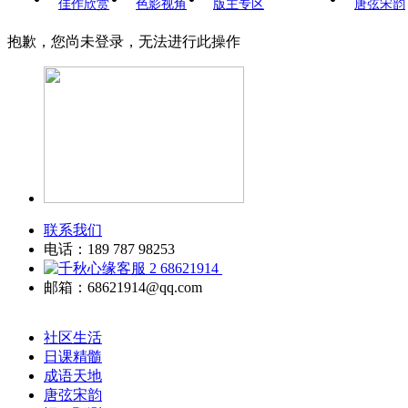
佳作欣赏
色影视角
版主专区
唐弦宋韵
抱歉，您尚未登录，无法进行此操作
联系我们
电话：189 787 98253
68621914
邮箱：68621914@qq.com
社区生活
日课精髓
成语天地
唐弦宋韵