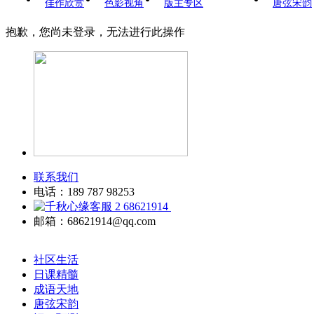
佳作欣赏
色影视角
版主专区
唐弦宋韵
抱歉，您尚未登录，无法进行此操作
联系我们
电话：189 787 98253
68621914
邮箱：68621914@qq.com
社区生活
日课精髓
成语天地
唐弦宋韵