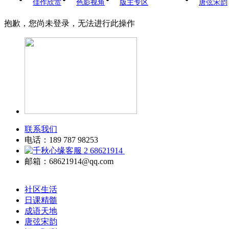
佳作欣赏
色影视角
版主专区
唐弦宋韵
抱歉，您尚未登录，无法进行此操作
联系我们
电话：189 787 98253
68621914
邮箱：68621914@qq.com
社区生活
日课精髓
成语天地
唐弦宋韵