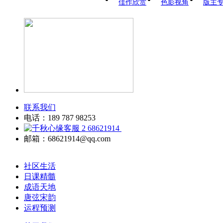
佳作欣赏
色影视角
版主
联系我们
电话：189 787 98253
68621914
邮箱：68621914@qq.com
社区生活
日课精髓
成语天地
唐弦宋韵
运程预测