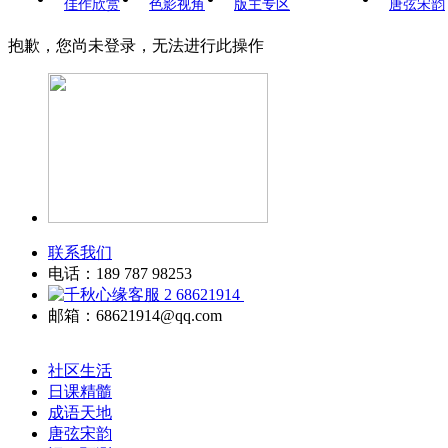
佳作欣赏
色影视角
版主专区
唐弦宋韵
抱歉，您尚未登录，无法进行此操作
联系我们
电话：189 787 98253
68621914
邮箱：68621914@qq.com
社区生活
日课精髓
成语天地
唐弦宋韵