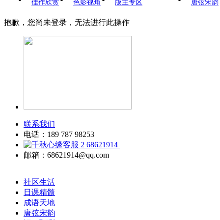
佳作欣赏
色影视角
版主专区
唐弦宋韵
抱歉，您尚未登录，无法进行此操作
联系我们
电话：189 787 98253
68621914
邮箱：68621914@qq.com
社区生活
日课精髓
成语天地
唐弦宋韵