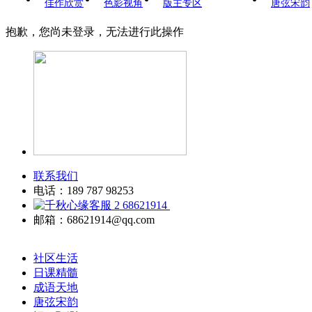
佳作欣赏
色影视角
版主专区
唐弦宋韵
抱歉，您尚未登录，无法进行此操作
联系我们
电话：189 787 98253
68621914
邮箱：68621914@qq.com
社区生活
日课精髓
成语天地
唐弦宋韵