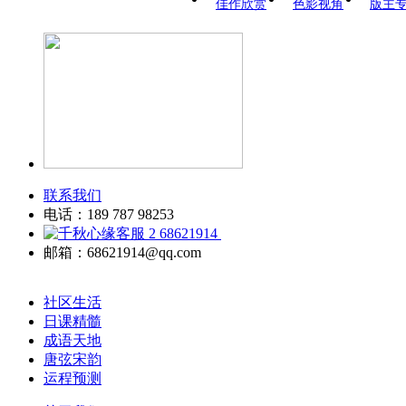
佳作欣赏
色影视角
版主
联系我们
电话：189 787 98253
68621914
邮箱：68621914@qq.com
社区生活
日课精髓
成语天地
唐弦宋韵
运程预测