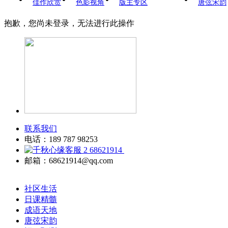
佳作欣赏
色影视角
版主专区
唐弦宋韵
抱歉，您尚未登录，无法进行此操作
联系我们
电话：189 787 98253
68621914
邮箱：68621914@qq.com
社区生活
日课精髓
成语天地
唐弦宋韵