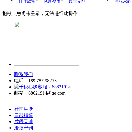
佳作欣赏
色影视角
版主专区
唐弦宋韵
抱歉，您尚未登录，无法进行此操作
联系我们
电话：189 787 98253
68621914
邮箱：68621914@qq.com
社区生活
日课精髓
成语天地
唐弦宋韵