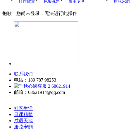
佳作欣赏
色影视角
版主专区
唐弦宋韵
抱歉，您尚未登录，无法进行此操作
联系我们
电话：189 787 98253
68621914
邮箱：68621914@qq.com
社区生活
日课精髓
成语天地
唐弦宋韵