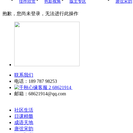
佳作欣赏
色影视角
版主专区
唐弦宋韵
抱歉，您尚未登录，无法进行此操作
联系我们
电话：189 787 98253
68621914
邮箱：68621914@qq.com
社区生活
日课精髓
成语天地
唐弦宋韵