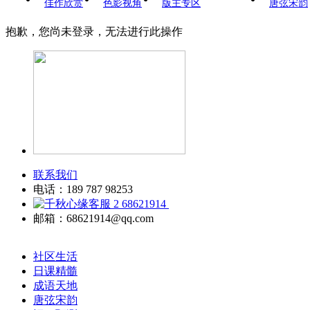
佳作欣赏
色影视角
版主专区
唐弦宋韵
抱歉，您尚未登录，无法进行此操作
联系我们
电话：189 787 98253
68621914
邮箱：68621914@qq.com
社区生活
日课精髓
成语天地
唐弦宋韵