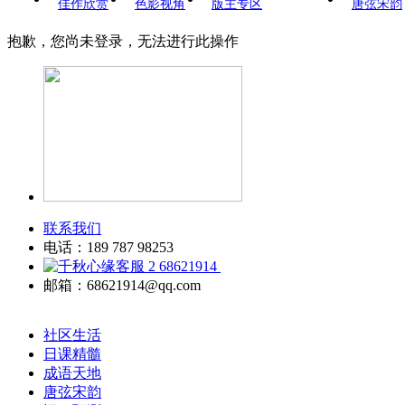
佳作欣赏
色影视角
版主专区
唐弦宋韵
抱歉，您尚未登录，无法进行此操作
联系我们
电话：189 787 98253
68621914
邮箱：68621914@qq.com
社区生活
日课精髓
成语天地
唐弦宋韵