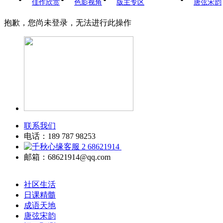
佳作欣赏
色影视角
版主专区
唐弦宋韵
抱歉，您尚未登录，无法进行此操作
联系我们
电话：189 787 98253
68621914
邮箱：68621914@qq.com
社区生活
日课精髓
成语天地
唐弦宋韵