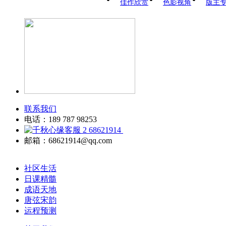
佳作欣赏
色影视角
版主
联系我们
电话：189 787 98253
68621914
邮箱：68621914@qq.com
社区生活
日课精髓
成语天地
唐弦宋韵
运程预测