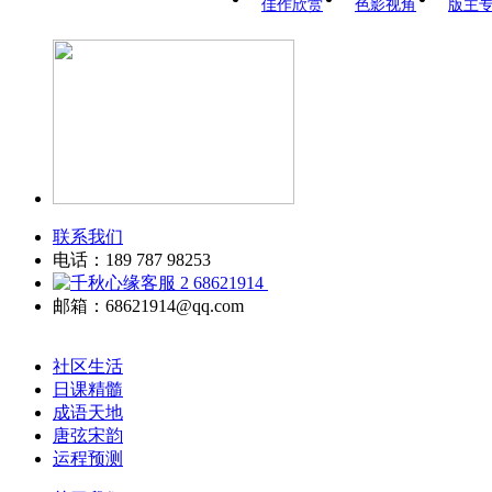
佳作欣赏
色影视角
版主
联系我们
电话：189 787 98253
68621914
邮箱：68621914@qq.com
社区生活
日课精髓
成语天地
唐弦宋韵
运程预测