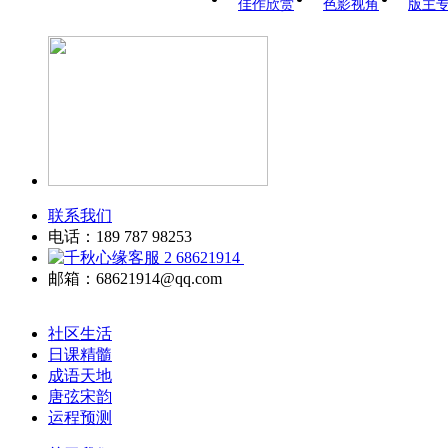
佳作欣赏
色影视角
版主
联系我们
电话：189 787 98253
68621914
邮箱：68621914@qq.com
社区生活
日课精髓
成语天地
唐弦宋韵
运程预测