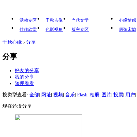
活动专区
千秋吉像
当代文学
心缘情感
佳作欣赏
色影视角
版主专区
唐弦宋韵
千秋心缘
›
分享
分享
好友的分享
我的分享
随便看看
按类型查看:
全部
|
网址
|
视频
|
音乐
|
Flash
|
相册
|
图片
|
投票
|
用户
|
现在还没分享