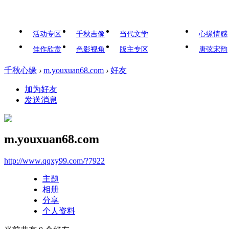
活动专区
千秋吉像
当代文学
心缘情感
佳作欣赏
色影视角
版主专区
唐弦宋韵
千秋心缘
›
m.youxuan68.com
›
好友
加为好友
发送消息
m.youxuan68.com
http://www.qqxy99.com/?7922
主题
相册
分享
个人资料