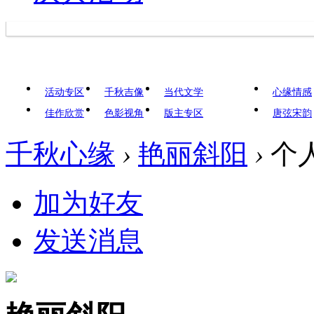
活动专区
千秋吉像
当代文学
心缘情感
佳作欣赏
色影视角
版主专区
唐弦宋韵
千秋心缘
›
艳丽斜阳
›
个
加为好友
发送消息