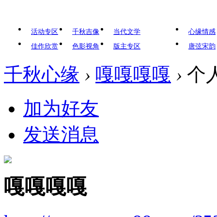
活动专区
千秋吉像
当代文学
心缘情感
佳作欣赏
色影视角
版主专区
唐弦宋韵
千秋心缘
›
嘎嘎嘎嘎
›
个
加为好友
发送消息
嘎嘎嘎嘎