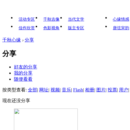
活动专区
千秋吉像
当代文学
心缘情感
佳作欣赏
色影视角
版主专区
唐弦宋韵
千秋心缘
›
分享
分享
好友的分享
我的分享
随便看看
按类型查看:
全部
|
网址
|
视频
|
音乐
|
Flash
|
相册
|
图片
|
投票
|
用户
|
现在还没分享