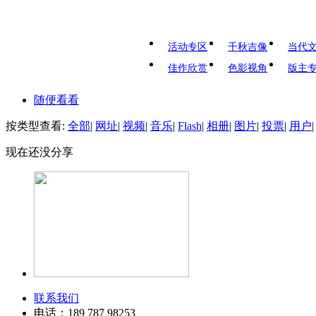
活动专区
千秋吉像
当代
佳作欣赏
色影视角
版主
随便看看
按类型查看:
全部
|
网址
|
视频
|
音乐
|
Flash
|
相册
|
图片
|
投票
|
用户
|
现在还没分享
联系我们
电话：189 787 98253