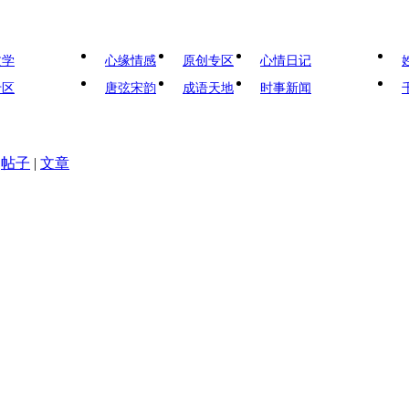
文学
心缘情感
原创专区
心情日记
专区
唐弦宋韵
成语天地
时事新闻
帖子
|
文章