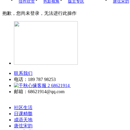
佳作欣赏
色影视角
版主专区
唐弦宋韵
抱歉，您尚未登录，无法进行此操作
联系我们
电话：189 787 98253
68621914
邮箱：68621914@qq.com
社区生活
日课精髓
成语天地
唐弦宋韵