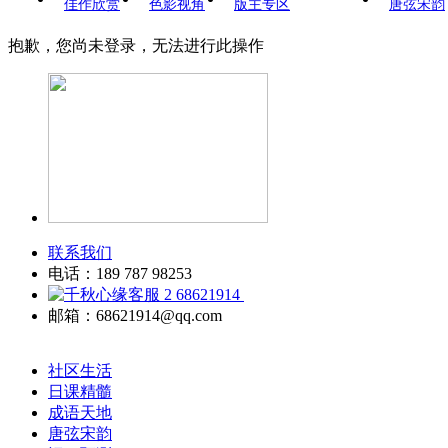
佳作欣赏
色影视角
版主专区
唐弦宋韵
抱歉，您尚未登录，无法进行此操作
联系我们
电话：189 787 98253
68621914
邮箱：68621914@qq.com
社区生活
日课精髓
成语天地
唐弦宋韵