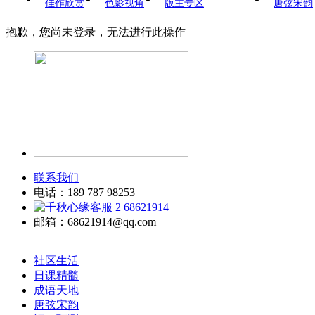
佳作欣赏
色影视角
版主专区
唐弦宋韵
抱歉，您尚未登录，无法进行此操作
联系我们
电话：189 787 98253
68621914
邮箱：68621914@qq.com
社区生活
日课精髓
成语天地
唐弦宋韵