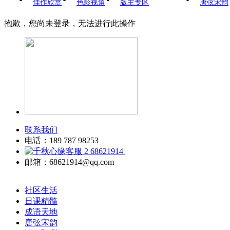
佳作欣赏
色影视角
版主专区
唐弦宋韵
抱歉，您尚未登录，无法进行此操作
联系我们
电话：189 787 98253
68621914
邮箱：68621914@qq.com
社区生活
日课精髓
成语天地
唐弦宋韵