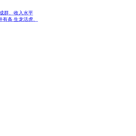
鸭成群、收入水平
井井有条 生龙活虎、