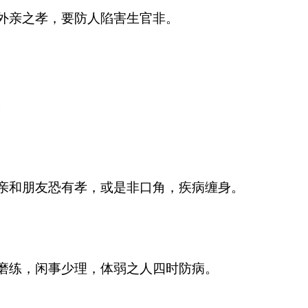
外亲之孝，要防人陷害生官非。
。
亲和朋友恐有孝，或是非口角，疾病缠身。
磨练，闲事少理，体弱之人四时防病。