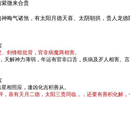
德紫微来合贵
勾神晦气诸煞，有太阳月德天喜、太阴朝拱，贵人龙德
宫
虎、剑锋暗批背，官非病魔两相害。
，天解神力薄弱，年运有官非口舌，疾病及歹人相害。言
宫
吉星相照应，逢凶化吉积善从。
破碎，喜有天月二德，太阳三贵同临，，还要有善积化解，