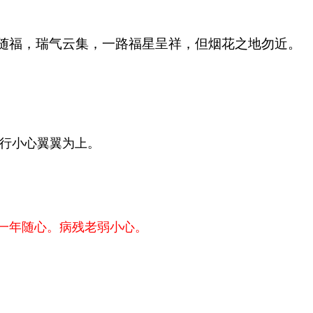
随福，瑞气云集，一路福星呈祥，但烟花之地勿近。
行小心翼翼为上。
一年随心。病残老弱小心。