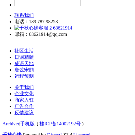
联系我们
电话：189 787 98253
68621914
邮箱：68621914@qq.com
社区生活
日课精髓
成语天地
唐弦宋韵
运程预测
关于我们
企业文化
商家入驻
广告合作
反馈建议
Archiver
|
手机版
|
(
桂ICP备14002192号
)
千秋心缘
Powered by
Discuz!
X3.4
Licensed