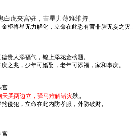
鬼白虎夹宫驻，吉星力薄难维持。
，金柜将星无力解化，立命在此恐有官非腥无妄之灾。
三德贵人添福气，锦上添花金榜题。
喜庆之兆，少年可婚娶，老年可添福，家和事庆。
未宫
殃。
狗天哭两边立，驿马难解诸灾
岁煞侵犯，立命在此内防孝服，外防破财。
申宫