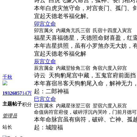
诗云
白虎飞廉入命宫，孤神、丧门相对
本年白虎灾煞守命，对宫丧门、孤门、
宜起天德老爷福化解。
卯宫立命
卯宫属火 内藏角亢氏三宿 氏宿十四度入寅宫
福星天喜福德星，天德照命财喜盈，红
本年吉星拱照，虽有小罗煞亦无大妨，
宜起天德老爷福化解
辰宫立命
辰宫属金 内藏翌轸角三宿 角宿六度入卯宫
诗云
天狗豹尾宫中藏，五鬼官府前面挡
千秋
本年寡宿吊客天狗豹尾入命，解神无力
起：二郎神福
1932
6857
14万
巳宫立命
主题
帖子
积分
巳宫属水 内藏星张翌三宿 翌宿六度入辰宫
命值病符官府侵，破碎浮沉内哭吟，门前月德可
管理员
本年命脉宫虽有病符，破碎、亡神、孤
起：城隍福
站长