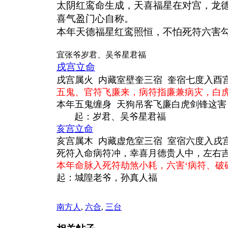
太阴红鸾命生成，天喜福星在对宫，龙
喜气盈门心自称。
本年天德福星红鸾照恒，不怕死符六害
宜张爷岁君、吴爷星君福
戌宫立命
戌宫属火 内藏室壁奎三宿 奎宿七度入酉
五鬼、官符飞廉来，病符指廉兼病灾，白
本年五鬼缠身
天狗吊客飞廉白虎剑锋这害
起：岁君、吴爷星君福
亥宫立命
亥宫属木 内藏虚危室三宿 室宿六度入戌
死符入命病符冲，幸喜月德贵人中，左右
本年命脉入死符劫煞小耗，六害‘病符、
起：城隍老爷，孙真人福
南方人
,
六合
,
三台