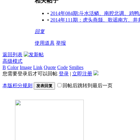
相关帖子
•
2014年084期:斗水活鳞、南腔北调、鸡
•
2014年111期：虎头燕颔、歌谣南方、
回复
使用道具
举报
返回列表
高级模式
B
Color
Image
Link
Quote
Code
Smilies
您需要登录后才可以回帖
登录
|
立即注册
本版积分规则
回帖后跳转到最后一页
发表回复