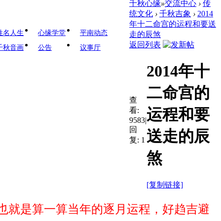
千秋心缘
»
交流中心
›
传
统文化
›
千秋吉象
›
2014
年十二命宫的运程和要送
姓名人生
心缘学堂
平南动态
走的辰煞
返回列表
千秋音画
公告
议事厅
2014年十
二命宫的
查
运程和要
看:
9583
|
回
送走的辰
复:
1
煞
[复制链接]
也就是算一算当年的逐月运程，好趋吉避