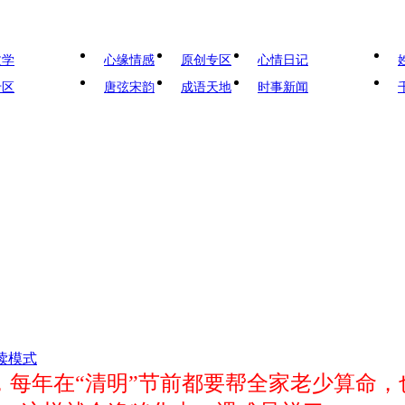
文学
心缘情感
原创专区
心情日记
专区
唐弦宋韵
成语天地
时事新闻
读模式
每年在“清明”节前都要帮全家老少算命，