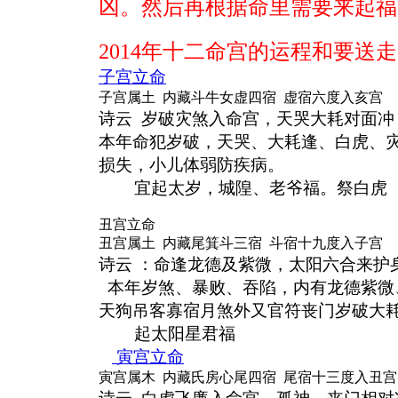
凶。然后再根据命里需要来起福
2014年十二命宫的运程和要送
子宫立命
子宫属土 内藏斗牛女虚四宿 虚宿六度入亥宫
诗云
岁破灾煞入命宫，天哭大耗对面冲
本年命犯岁破，天哭、大耗逢、白虎、
损失，小儿体弱防疾病。
宜起太岁，城隍、老爷福。祭白虎
丑宫立命
丑宫属土 内藏尾箕斗三宿 斗宿十九度入子宫
诗云
：命逢龙德及紫微，太阳六合来护
本年岁煞、暴败、吞陷，内有龙德紫微
天狗吊客寡宿月煞外又官符丧门岁破大
起太阳星君福
寅宫立命
寅宫属木 内藏氏房心尾四宿 尾宿十三度入丑宫