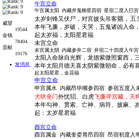
午宫立命
午宫属太阳 内藏井鬼柳星四宿 星宿二度入巳宫
魑，五
太岁剑锋又伏尸，对宫披头吊客
威望
本年飞廉，岁破，天哭，五鬼诸凶入命
19544
起太岁福，太阳星君福
金钱
78404
未宫立命
贡献
未宫属太阴 内藏参井二宿 井宿二十四度入午宫
19176
太阳入命脉自光辉，龙德紫微照窗西，
发消息
本年太阳月德天喜太阴紫微朝命，必有
起太阳星君，金花福
申宫立命
申宫属水 内藏昂毕嘴参四宿 参宿五度入
猖
犬吠丧门
外忧
、白虎
飞廉寻宫藏，天
本年勾神、贯索、亡神、病符、披麻、
起：太岁星君福
酉宫立命
酉宫属金 内藏奎娄胃昂四宿 昂宿初度入