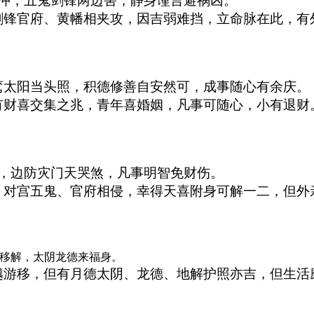
冲，五鬼剑锋两边害，静身谨言避祸凶。
剑锋官府、黄幡相夹攻，因吉弱难挡，立命脉在此，有
鸾太阳当头照，积德修善自安然可，成事随心有余庆。
有财喜交集之兆，青年喜婚姻，凡事可随心，小有退财
，边防灾门天哭煞，凡事明智免财伤。
，对宫五鬼、官府相侵，幸得天喜附身可解一二，但外
移解，太阴龙德来福身。
越游移，但有月德太阴、龙德、地解护照亦吉，但生活