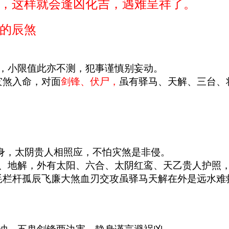
，这样就会逢凶化吉，遇难呈祥了。
走的辰煞
，小限值此亦不测，犯事谨慎别妄动。
灾煞入命，对面
剑锋、伏尸，
虽有驿马、天解、三台、
身，太阴贵人相照应，不怕灾煞是非侵。
、地解，外有太阳、六合、太阴红鸾、天乙贵人护照
耗栏杆孤辰飞廉大煞血刃交攻虽驿马天解在外是远水难